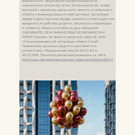
включительно. Предложение распространяется на
ограниченное количество лотов. Условия рассрочки, график
платежей и параметры сделки могут зависеть от выбранного
объекта и индивидуальных условий договора. Застройщик
вправе в одностороннем порядке изменить условия акции или
прекратить её действие досрочно. Актуальную информацию
и стоимость объекта уточняйте на дату обращения.
ОЦЕНИВАЙТЕ СВОИ ФИНАНСОВЫЕ ВОЗМОЖНОСТИ И
РИСКИ. Реклама. Не является публичной офертой. ООО
«Специализированный застройщик «Инвест-Строй».
Привлечение денежных средств осуществляется в
соответствии с Федеральным законом №214-ФЗ от
30.12.2004. Проектная декларация размещена на сайте:
https://наш.дом.рф/сервисы/каталог-новостроек/объект/66317
.