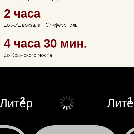
2 часа
до ж/д вокзала г. Симферополь
4 часа 30 мин.
до Крымского моста
2
1
Литер
Лите