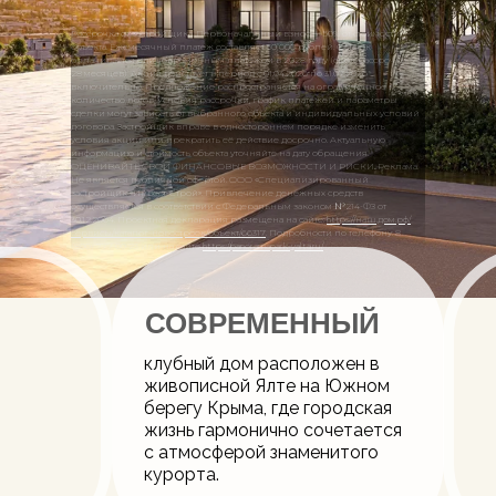
Рассрочка от застройщика. Первоначальный взнос — 50% от стоимости
объекта. Ежемесячный платеж составляет 50 000 рублей. Остаток
оплачивается единовременным платежом в 2028 году (срок рассрочки —
28 месяцев). Акция действует в период с 01.04.2026 по 31.07.2026
включительно. Предложение распространяется на ограниченное
количество лотов. Условия рассрочки, график платежей и параметры
сделки могут зависеть от выбранного объекта и индивидуальных условий
договора. Застройщик вправе в одностороннем порядке изменить
условия акции или прекратить её действие досрочно. Актуальную
информацию и стоимость объекта уточняйте на дату обращения.
ОЦЕНИВАЙТЕ СВОИ ФИНАНСОВЫЕ ВОЗМОЖНОСТИ И РИСКИ. Реклама.
Не является публичной офертой. ООО «Специализированный
застройщик «Инвест-Строй». Привлечение денежных средств
осуществляется в соответствии с Федеральным законом №214-ФЗ от
30.12.2004. Проектная декларация размещена на сайте:
https://наш.дом.рф/
сервисы/каталог-новостроек/объект/66317
. Подробности по телефону: 8
(800) 777 00 23 или на сайте
https://panoramapark-yalta.ru/
СОВРЕМЕННЫЙ
клубный дом расположен в
живописной Ялте на Южном
берегу Крыма, где городская
жизнь гармонично сочетается
с атмосферой знаменитого
курорта.